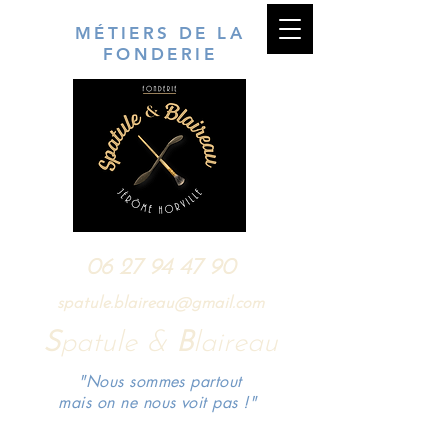
MÉTIERS DE LA
FONDERIE
06 27 94 47 90
spatule.blaireau@gmail.com
S
patule &
B
laireau
"Nous sommes partout
mais on ne nous voit pas !"