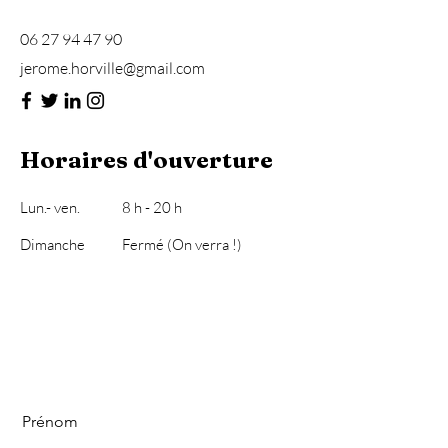
06 27 94 47 90
jerome.horville@gmail.com
Horaires d'ouverture
Lun.- ven.
8 h - 20 h
​Dimanche
Fermé (On verra !)
Prénom