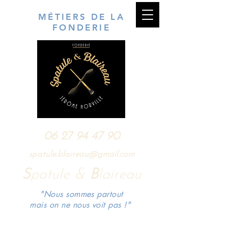
MÉTIERS DE LA
FONDERIE
06 27 94 47 90
spatule.blaireau@gmail.com
S
patule &
B
laireau
"Nous sommes partout
mais on ne nous voit pas !"