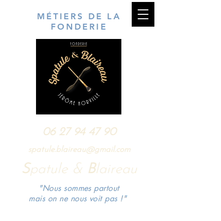
MÉTIERS DE LA
FONDERIE
06 27 94 47 90
spatule.blaireau@gmail.com
S
patule &
B
laireau
"Nous sommes partout
mais on ne nous voit pas !"