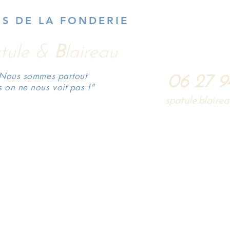
RS DE LA FONDERIE
Accueil
Actualités
Visite
Vidéos
Réalisation
tule &
B
laireau
Nous sommes partout
06 27 9
s on ne nous voit pas !"
spatule.blair