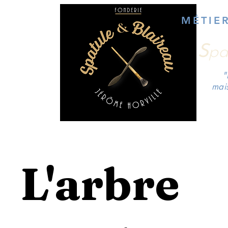
MÉTIE
S
pa
"
mai
L'arbre