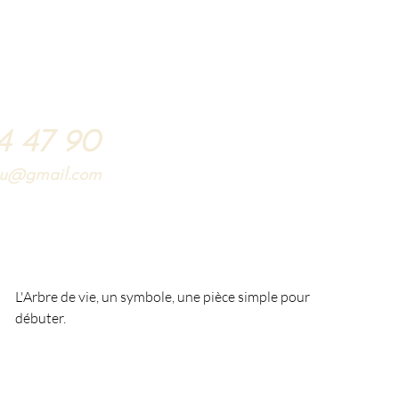
s
Votre projet
Professionnels
Plus
4 47 90
eau@gmail.com
L'Arbre de vie, un symbole, une pièce simple pour
débuter.