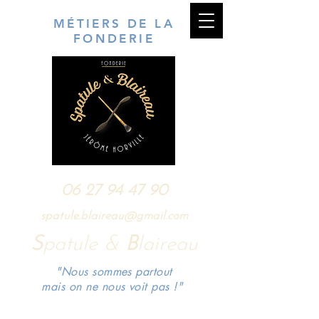
MÉTIERS DE LA
FONDERIE
06 27 94 47 90
spatule.blaireau@gmail.com
S
patule &
B
laireau
"Nous sommes partout
mais on ne nous voit pas !"