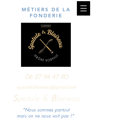
MÉTIERS DE LA
FONDERIE
06 27 94 47 90
spatule.blaireau@gmail.com
S
patule &
B
laireau
"Nous sommes partout
mais on ne nous voit pas !"