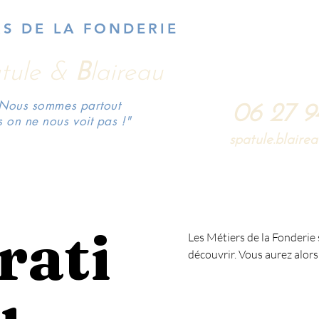
RS DE LA FONDERIE
Accueil
Actualités
Visite
Vidéos
Réalisation
tule &
B
laireau
Nous sommes partout
06 27 9
s on ne nous voit pas !"
spatule.blair
rati
Les Métiers de la Fonderie 
découvrir. Vous aurez alors 