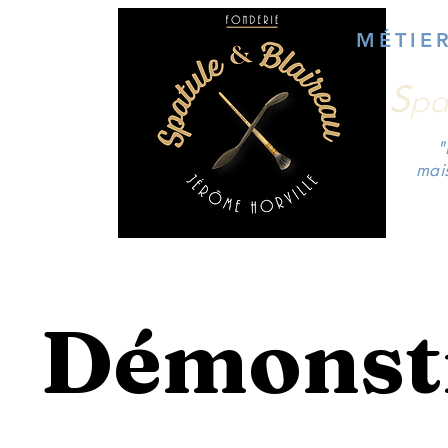
MÉTIE
S
pa
"
mai
Démonst